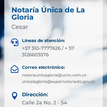
Notaría Única de La
Gloria
Cesar
Líneas de atención:

+57 310-7777626 / + 57
3126603576
Correo electrónico:

notariaunicagloria@ucnc.com.co
unicalagloria@supernotariado.gov.co
Dirección:

Calle 2a No. 2 - 54