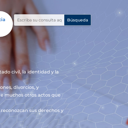
cia
do civil, la identidad y la
ones, divorcios, y
re muchos otros actos que
le reconozcan sus derechos y