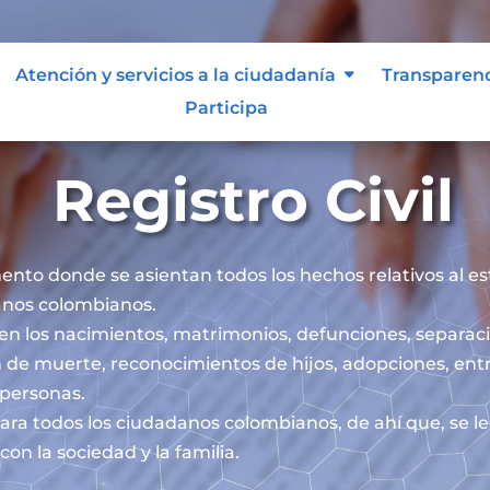
Atención y servicios a la ciudadanía
Transparen
Participa
Registro Civil
mento donde se asientan todos los hechos relativos al esta
danos colombianos.
iben los nacimientos, matrimonios, defunciones, separaci
 de muerte, reconocimientos de hijos, adopciones, ent
s personas.
l para todos los ciudadanos colombianos, de ahí que, se 
on la sociedad y la familia.