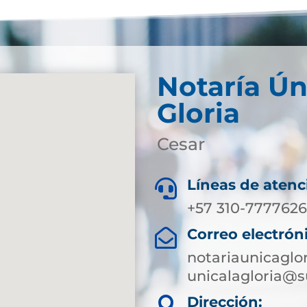
Notaría Ún
Gloria
Cesar
Líneas de atenc

+57 310-7777626
Correo electrón

notariaunicagl
unicalagloria@s
Dirección:
