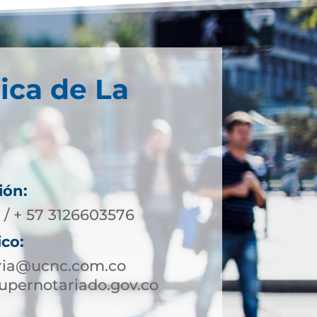
ica de La
ión:
 / + 57 3126603576
ico:
oria@ucnc.com.co
upernotariado.gov.co