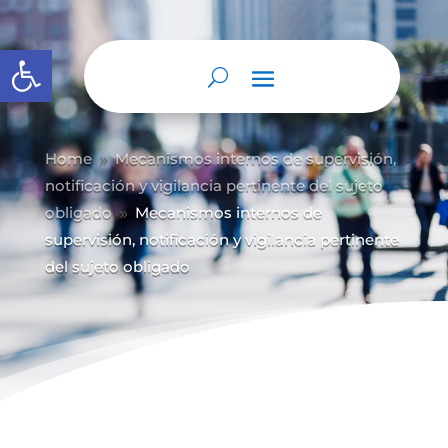
Abrir barra de herramientas
Home
Mecanismos internos de supervisión,
9
notificación y vigilancia pertinente del sujeto
obligado
Mecanismos internos de
9
supervisión, notificación y vigilancia pertinente
del sujeto obligado