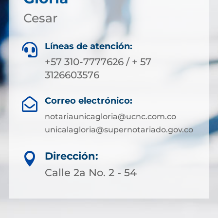
Cesar
Líneas de atención:

+57 310-7777626 / + 57
3126603576
Correo electrónico:

notariaunicagloria@ucnc.com.co
unicalagloria@supernotariado.gov.co
Dirección:

Calle 2a No. 2 - 54