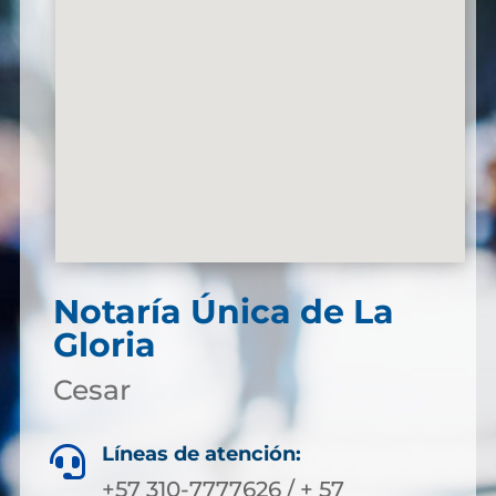
Notaría Única de La
Gloria
Cesar
Líneas de atención:

+57 310-7777626 / + 57