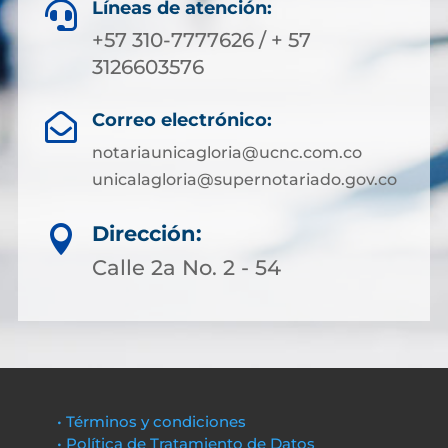
Líneas de atención:

+57 310-7777626 / + 57
3126603576
Correo electrónico:

notariaunicagloria@ucnc.com.co
unicalagloria@supernotariado.gov.co
Dirección:

Calle 2a No. 2 - 54
• Términos y condiciones
• Política de Tratamiento de Datos