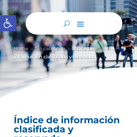
Abrir barra de herramientas
Home
Sin categoría
Índice de
9
9
información clasificada y reservada.
Índice de información
clasificada y