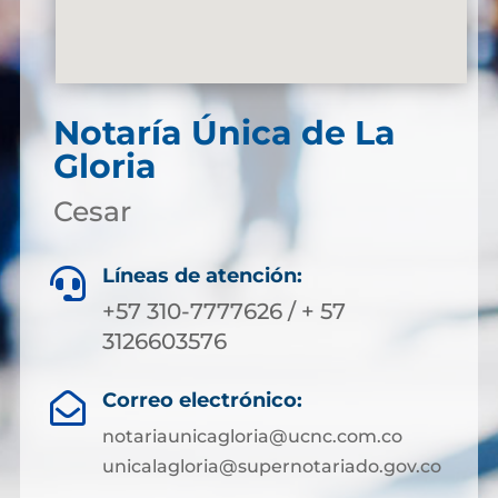
Notaría Única de La
Gloria
Cesar
Líneas de atención:

+57 310-7777626 / + 57
3126603576
Correo electrónico:

notariaunicagloria@ucnc.com.co
unicalagloria@supernotariado.gov.co