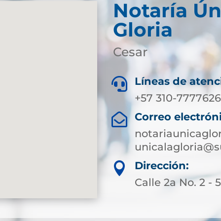
Notaría Ún
Gloria
Cesar
Líneas de atenc

+57 310-7777626
Correo electrón

notariaunicagl
unicalagloria@s
Dirección:

Calle 2a No. 2 - 