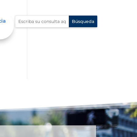
cia
io