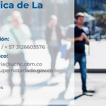
ica de La
ión:
 / + 57 3126603576
ico:
oria@ucnc.com.co
upernotariado.gov.co
54