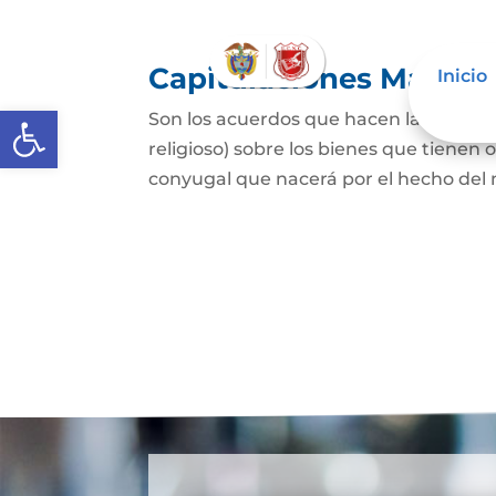
Capitulaciones Matrim
Inicio
Abrir barra de herramientas
Son los acuerdos que hacen las person
religioso) sobre los bienes que tienen 
conyugal que nacerá por el hecho del 