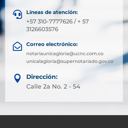
Líneas de atención:

+57 310-7777626 / + 57
3126603576
Correo electrónico:

notariaunicagloria@ucnc.com.co
unicalagloria@supernotariado.gov.co
Dirección:

Calle 2a No. 2 - 54