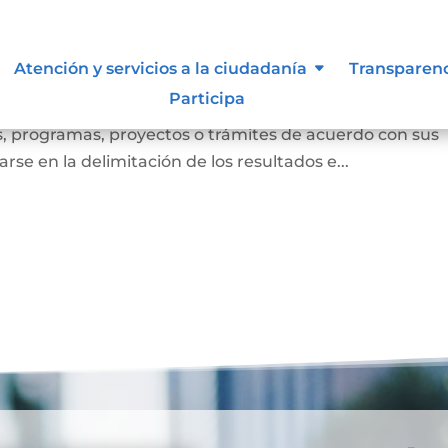
to participativo.
Atención y servicios a la ciudadanía
Transparen
Participa
ida como el mecanismo mediante el cual la sociedad civi
es, programas, proyectos o trámites de acuerdo con sus
se en la delimitación de los resultados e...