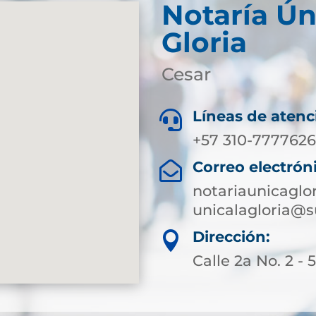
Notaría Ún
Gloria
Cesar
Líneas de atenc

+57 310-7777626
Correo electrón

notariaunicagl
unicalagloria@s
Dirección:

Calle 2a No. 2 - 