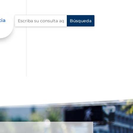
cia
l