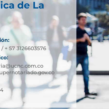
ica de La
ión:
 / + 57 3126603576
ico:
oria@ucnc.com.co
upernotariado.gov.co
54